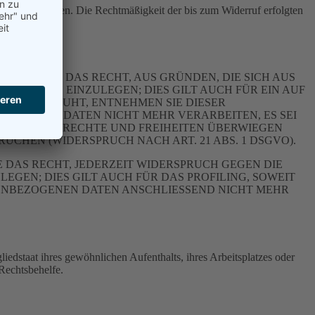
erzeit widerrufen. Die Rechtmäßigkeit der bis zum Widerruf erfolgten
GVO)
 JEDERZEIT DAS RECHT, AUS GRÜNDEN, DIE SICH AUS
RSPRUCH EINZULEGEN; DIES GILT AUCH FÜR EIN AUF
ITUNG BERUHT, ENTNEHMEN SIE DIESER
ZOGENEN DATEN NICHT MEHR VERARBEITEN, ES SEI
TERESSEN, RECHTE UND FREIHEITEN ÜBERWIEGEN
HEN (WIDERSPRUCH NACH ART. 21 ABS. 1 DSGVO).
 DAS RECHT, JEDERZEIT WIDERSPRUCH GEGEN DIE
EN; DIES GILT AUCH FÜR DAS PROFILING, SOWEIT
NENBEZOGENEN DATEN ANSCHLIESSEND NICHT MEHR
edstaat ihres gewöhnlichen Aufenthalts, ihres Arbeitsplatzes oder
Rechtsbehelfe.