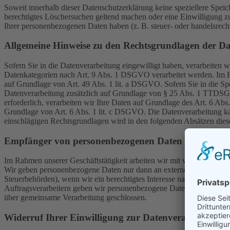
Soweit innerhalb dieser Datenschutzerklärung keine speziellere Spei
berechtigtes Löschersuchen geltend machen oder eine Einwilligung zu
Ihrer personenbezogenen Daten haben (z. B. steuer- oder handelsrecht
Allgemeine Hinweise zu den Rechtsgrundlagen der Da
Sofern Sie in die Datenverarbeitung eingewilligt haben, verarbeiten
Datenkategorien nach Art. 9 Abs. 1 DSGVO verarbeitet werden. Im Fa
auf Grundlage von Art. 49 Abs. 1 lit. a DSGVO. Sofern Sie in die Spe
Datenverarbeitung zusätzlich auf Grundlage von § 25 Abs. 1 TTDSG. 
erforderlich, verarbeiten wir Ihre Daten auf Grundlage des Art. 6 Abs
Grundlage von Art. 6 Abs. 1 lit. c DSGVO. Die Datenverarbeitung kann
einschlägigen Rechtsgrundlagen wird in den folgenden Absätzen diese
Empfänger von personenbezogenen Daten
Im Rahmen unserer Geschäftstätigkeit arbeiten wir mit verschiedenen
Wir geben personenbezogene Daten nur dann an externe Stellen weiter,
Steuerbehörden), wenn wir ein berechtigtes Interesse nach Art. 6 Ab
Auftragsverarbeitern geben wir personenbezogene Daten unserer Kunde
über gemeinsame Verarbeitung geschlossen.
Widerruf Ihrer Einwilligung zur Datenverarbeitung