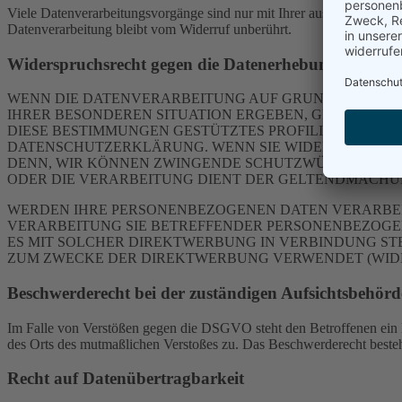
Viele Datenverarbeitungsvorgänge sind nur mit Ihrer ausdrücklichen E
Datenverarbeitung bleibt vom Widerruf unberührt.
Widerspruchsrecht gegen die Datenerhebung in beso
WENN DIE DATENVERARBEITUNG AUF GRUNDLAGE VON ART
IHRER BESONDEREN SITUATION ERGEBEN, GEGEN DIE 
DIESE BESTIMMUNGEN GESTÜTZTES PROFILING. DIE J
DATENSCHUTZERKLÄRUNG. WENN SIE WIDERSPRUCH EI
DENN, WIR KÖNNEN ZWINGENDE SCHUTZWÜRDIGE GRÜN
ODER DIE VERARBEITUNG DIENT DER GELTENDMACHUN
WERDEN IHRE PERSONENBEZOGENEN DATEN VERARBEITE
VERARBEITUNG SIE BETREFFENDER PERSONENBEZOGEN
ES MIT SOLCHER DIREKTWERBUNG IN VERBINDUNG ST
ZUM ZWECKE DER DIREKTWERBUNG VERWENDET (WIDERS
Beschwerde­recht bei der zuständigen Aufsichts­behörd
Im Falle von Verstößen gegen die DSGVO steht den Betroffenen ein Be
des Orts des mutmaßlichen Verstoßes zu. Das Beschwerderecht besteht
Recht auf Daten­übertrag­barkeit