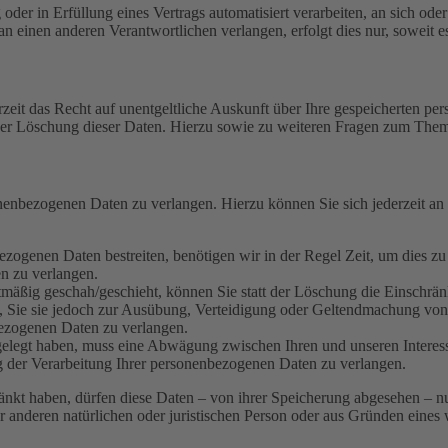
oder in Erfüllung eines Vertrags automatisiert verarbeiten, an sich od
n einen anderen Verantwortlichen verlangen, erfolgt dies nur, soweit e
zeit das Recht auf unentgeltliche Auskunft über Ihre gespeicherten 
der Löschung dieser Daten. Hierzu sowie zu weiteren Fragen zum Them
onenbezogenen Daten zu verlangen. Hierzu können Sie sich jederzeit a
ezogenen Daten bestreiten, benötigen wir in der Regel Zeit, um dies z
n zu verlangen.
mäßig geschah/geschieht, können Sie statt der Löschung die Einschrän
Sie sie jedoch zur Ausübung, Verteidigung oder Geltendmachung von R
ezogenen Daten zu verlangen.
legt haben, muss eine Abwägung zwischen Ihren und unseren Interess
g der Verarbeitung Ihrer personenbezogenen Daten zu verlangen.
änkt haben, dürfen diese Daten – von ihrer Speicherung abgesehen – n
anderen natürlichen oder juristischen Person oder aus Gründen eines w