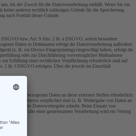
uns, bis der Zweck für die Datenverarbeitung entfällt. Wenn Sie ein
r keine anderen rechtlich zulässigen Gründe für die Speicherung
ng nach Fortfall dieser Gründe.
t. a DSGVO bzw. Art. 9 Abs. 2 lit. a DSGVO, sofern besondere
ogener Daten in Drittstaaten erfolgt die Datenverarbeitung außerdem
rät (z. B. via Device-Fingerprinting) eingewilligt haben, erfolgt die
ragserfüllung oder zur Durchführung vorvertraglicher Maßnahmen
zur Erfüllung einer rechtlichen Verpflichtung erforderlich sind auf
. 1 lit. f DSGVO erfolgen. Über die jeweils im Einzelfall
 von personenbezogenen Daten an diese externen Stellen erforderlich.
r gesetzlich hierzu verpflichtet sind (z. B. Weitergabe von Daten an
chtsgrundlage die Datenweitergabe erlaubt. Beim Einsatz von
g weiter. Im Falle einer gemeinsamen Verarbeitung wird ein Vertrag