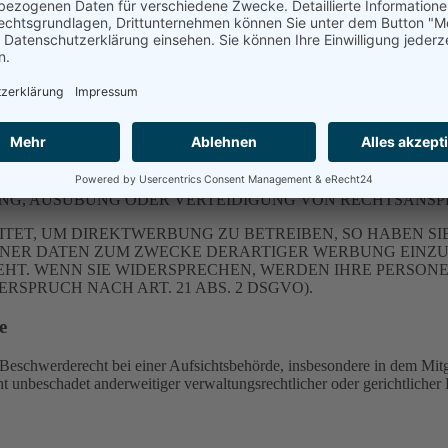
inwilligung möglich. Sie können eine bereits erteilte Einwilligung jed
nderen Fällen sowie gegen Direktwerbung (Art. 21 DS
. 6 ABS. 1 LIT. E ODER F DSGVO ERFOLGT, HABEN SIE
VERARBEITUNG IHRER PERSONENBEZOGENEN DATEN WIDE
EWEILIGE RECHTSGRUNDLAGE, AUF DENEN EINE VERARBE
NLEGEN, WERDEN WIR IHRE BETROFFENEN PERSONENBE
DE FÜR DIE VERARBEITUNG NACHWEISEN, DIE IHRE IN
G, AUSÜBUNG ODER VERTEIDIGUNG VON RECHTSANSPRÜC
T, UM DIREKTWERBUNG ZU BETREIBEN, SO HABEN SIE
ER DATEN ZUM ZWECKE DERARTIGER WERBUNG EINZULEG
EHT. WENN SIE WIDERSPRECHEN, WERDEN IHRE PERSO
PRUCH NACH ART. 21 ABS. 2 DSGVO).
e
schwerderecht bei einer Aufsichtsbehörde, insbesondere in dem Mitgli
 unbeschadet anderweitiger verwaltungsrechtlicher oder gerichtlicher 