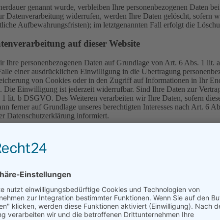
cherdauer genannt wurde, verbleiben Ihre personenbezogenen Daten bei 
r Datenverarbeitung widerrufen, werden Ihre Daten gelöscht, sofern wi
liche Aufbewahrungsfristen); im letztgenannten Fall erfolgt die Löschu
tenverarbeitung auf dieser Website
 wir Ihre personenbezogenen Daten auf Grundlage von Art. 6 Abs. 1 li
lle einer ausdrücklichen Einwilligung in die Übertragung personenbez
icherung von Cookies oder in den Zugriff auf Informationen in Ihr Endge
Die Einwilligung ist jederzeit widerrufbar. Sind Ihre Daten zur Vert
. 1 lit. b DSGVO. Des Weiteren verarbeiten wir Ihre Daten, sofern diese 
 ferner auf Grundlage unseres berechtigten Interesses nach Art. 6 Abs
r Datenschutzerklärung informiert.
 externen Stellen zusammen. Dabei ist teilweise auch eine Übermittlung
 wenn dies im Rahmen einer Vertragserfüllung erforderlich ist, wenn wi
s. 1 lit. f DSGVO an der Weitergabe haben oder wenn eine sonstige Re
n nur auf Grundlage eines gültigen Vertrags über Auftragsverarbeitun