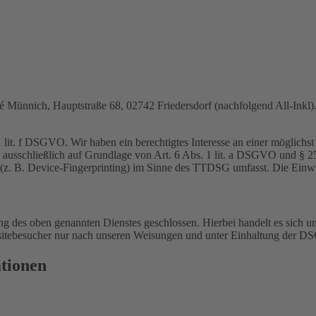
nnich, Hauptstraße 68, 02742 Friedersdorf (nachfolgend All-Inkl). 
lit. f DSGVO. Wir haben ein berechtigtes Interesse an einer möglichst 
ng ausschließlich auf Grundlage von Art. 6 Abs. 1 lit. a DSGVO und §
(z. B. Device-Fingerprinting) im Sinne des TTDSG umfasst. Die Einwill
 des oben genannten Dienstes geschlossen. Hierbei handelt es sich um
bsitebesucher nur nach unseren Weisungen und unter Einhaltung der D
ationen