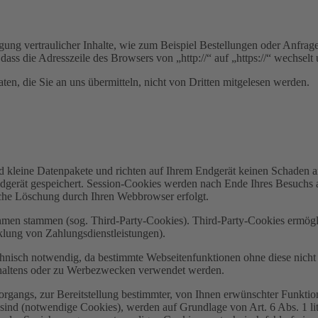
ung vertraulicher Inhalte, wie zum Beispiel Bestellungen oder Anfrage
dass die Adresszeile des Browsers von „http://“ auf „https://“ wechsel
en, die Sie an uns übermitteln, nicht von Dritten mitgelesen werden.
d kleine Datenpakete und richten auf Ihrem Endgerät keinen Schaden a
dgerät gespeichert. Session-Cookies werden nach Ende Ihres Besuchs 
ische Löschung durch Ihren Webbrowser erfolgt.
ehmen stammen (sog. Third-Party-Cookies). Third-Party-Cookies ermögl
lung von Zahlungsdienstleistungen).
hnisch notwendig, da bestimmte Webseitenfunktionen ohne diese nicht 
haltens oder zu Werbezwecken verwendet werden.
gangs, zur Bereitstellung bestimmter, von Ihnen erwünschter Funktion
sind (notwendige Cookies), werden auf Grundlage von Art. 6 Abs. 1 l